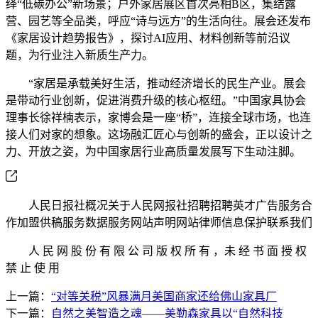
绎“低碳办公”新场景；户外家居展区首次亮相B区，集结露
营、园艺等全品类，呼应“诗与远方”的生活向往。展会还发布
《家居设计趋势报告》，探讨AI应用、材料创新等前沿议
题，为行业注入新质生产力。
“家居是承载美好生活，推动经济增长的民生产业。展会
是带动行业创新，促进消费升级的核心枢纽。”中国家具协会
理事长徐祥楠表示，家博会是一座“桥”，连接全球市场，也连
接人们对家的想象。这场融汇匠心与创新的盛会，正以设计之
力、开放之姿，为中国家居行业高质量发展写下生动注脚。
人民日报社概况关于人民网报社招聘招聘英才广告服务合
作加盟供稿服务数据服务网站声明网站律师信息保护联系我们
人 民 网 股 份 有 限 公 司 版 权 所 有 ，未 经 书 面 授 权
禁 止 使 用
上一篇：
“对等关税”风暴满月美国商家还给佛山家具厂
下一篇：
自然之美智造之魂——美勒森家具以“自然科技