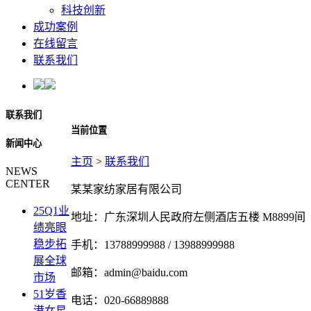
科技创新
成功案例
在线留言
联系我们
联系我们
当前位置
新闻中心
主页
>
联系我们
NEWS
CENTER
某某家纺家居有限公司
25Q1业
地址：广东深圳人民政府左侧酒店五楼
M8899间
绩亮眼
稳步拓
手机：13788999988 / 13988999988
展全球
邮箱：admin@baidu.com
市场
51岁香
电话：020-66889888
港女星