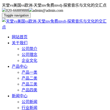
天堂vs美国vs欧洲-天堂mv免费mvdj-探索音乐与文化的交汇点
020-66889888
admin@admin.com
Toggle navigation
网站首页
关于我们
公司简介
公司理念
企业文化
产品中心
产品一类
产品二类
产品三类
产品四类
新闻中心
公司新闻
行业新闻