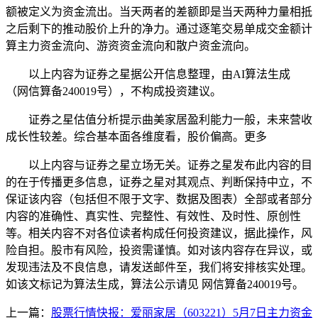
额被定义为资金流出。当天两者的差额即是当天两种力量相抵
之后剩下的推动股价上升的净力。通过逐笔交易单成交金额计
算主力资金流向、游资资金流向和散户资金流向。
以上内容为证券之星据公开信息整理，由AI算法生成
（网信算备240019号），不构成投资建议。
证券之星估值分析提示曲美家居盈利能力一般，未来营收
成长性较差。综合基本面各维度看，股价偏高。更多
以上内容与证券之星立场无关。证券之星发布此内容的目
的在于传播更多信息，证券之星对其观点、判断保持中立，不
保证该内容（包括但不限于文字、数据及图表）全部或者部分
内容的准确性、真实性、完整性、有效性、及时性、原创性
等。相关内容不对各位读者构成任何投资建议，据此操作，风
险自担。股市有风险，投资需谨慎。如对该内容存在异议，或
发现违法及不良信息，请发送邮件至，我们将安排核实处理。
如该文标记为算法生成，算法公示请见 网信算备240019号。
上一篇：
股票行情快报：爱丽家居（603221）5月7日主力资金