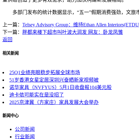
多部门发布的统计数据显示，“五一”假期消费强劲，文旅市
上一篇：
Telsey Advisory Group：维持Ethan Allen Interiors(ET
下一篇：
胖都来楼下超市叫叶波大润发 网友：卧龙凤雏
返回
相关新闻
25Q1业绩亮眼稳步拓展全球市场
51岁香港女星定居深圳兴奋晒新家视频被
诺华家具（NVFYUS）5月1日收盘报104美元股
迪卡侬可能实在是没招了
2025京津冀（方家庄）家具发展大会举办
新闻中心
公司新闻
行业新闻