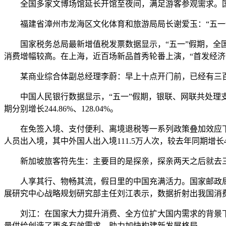
全国多家文博场馆延长开馆至夜间，满足游客参观需求。国家文物
福建省漳州市龙海区文化体育和旅游局局长谢爱玉：“五一”
国家税务总局最新增值税发票数据显示，“五一”假期，全国消
消费增幅较高。在上海，近百场新品首秀轮番上演，“首发经济
某商业综合体副总经理李蔚：早上十点开门前，已经有三百多个
中国人民银行数据显示，“五一”假期，银联、网联共处理支付交易
期分别增长244.86%、128.04%。
在免签入境、支付便利、离境退税等一系列政策叠加效应下，“游
人员出入境，其中外国人出入境111.5万人次，较去年同期增长4
新加坡旅客符先生：主要目的是探亲，探亲两天之后就去三
人享其行、物畅其流，假日里的中国充满活力。国家邮政局监
展研究中心战略规划研究部主任刘江表示，数据折射出我国消
刘江：在国家大力提升消费、全方位扩大国内需求的背景下
量供给创造了更多有效需求，助力加快构建新发展格局。